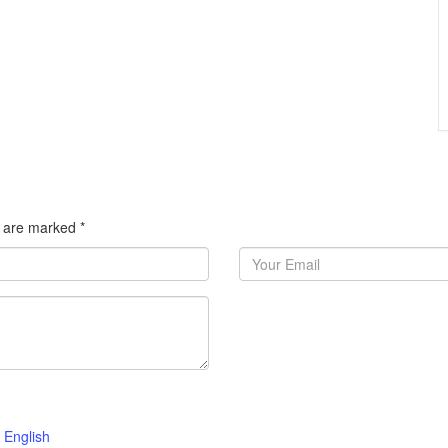
ds are marked
*
English