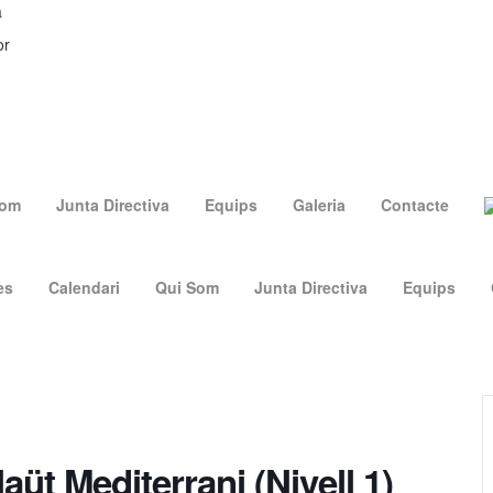
a
or
Som
Junta Directiva
Equips
Galeria
Contacte
es
Calendari
Qui Som
Junta Directiva
Equips
aüt Mediterrani (Nivell 1)