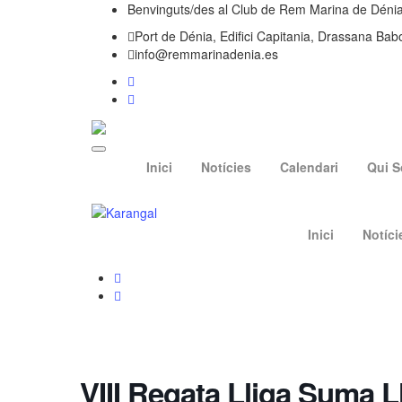
Benvinguts/des al Club de Rem Marina de Déni
Port de Dénia, Edifici Capitania, Drassana Bab
info@remmarinadenia.es
Inici
Notícies
Calendari
Qui 
Inici
Notíci
VIII Regata Lliga Suma Ll